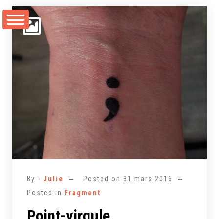
Aller
au
contenu
By -
Julie
Posted on
31 mars 2016
Posted in
Fragment
Point-virgule