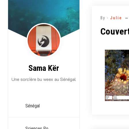
Aller
au
By -
Julie
contenu
Couver
Sama Kër
Une sorcière bu weex au Sénégal
Sénégal
Sciences Po