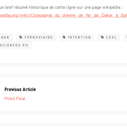
 un bref résumé historique de cette ligne sur une page wikipédia :
ikipedia.org/wiki/Compagnie_du_chemin_de_fer_de_Dakar_à_Sai
AKAR
FERROVIAIRE
INTENTION
LDSL
SCIENCES PO
Previous Article
Point Final