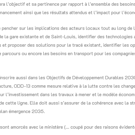
era l’objectif et sa pertinence par rapport à l’ensemble des besoins
financement ainsi que les résultats attendus et l’impact pour l’éco
e pencher sur les implications des acteurs locaux tout au long de 
de la gare existante et de Saint-Louis, identifier des technologies a
 et proposer des solutions pour le tracé existant, identifier les 
e parcours ou encore les besoins en transport pour les compagnies
s’inscrire aussi dans les Objectifs de Développement Durables 2
ructure, ODD-13 comme mesure relative à la lutte contre les chan
our l’investissement dans les travaux à mener et le modèle économ
s de cette ligne. Elle doit aussi s’assurer de la cohérence avec la 
 plan émergence 2035.
ont amorcés avec le ministère (… coupé pour des raisons évidente