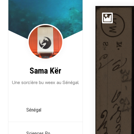
Aller
au
contenu
Sama Kër
Une sorcière bu weex au Sénégal
Sénégal
Sciences Po