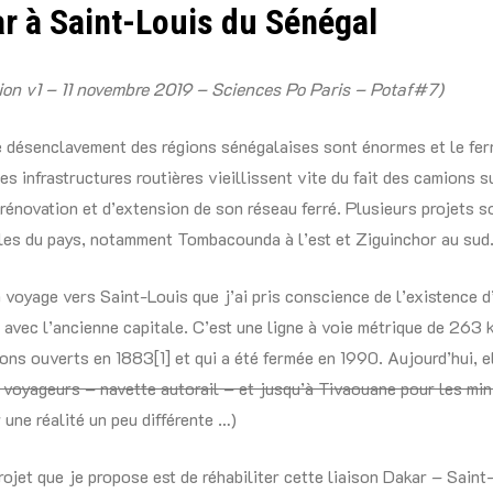
r à Saint-Louis du Sénégal
tion v1 – 11 novembre 2019 – Sciences Po Paris – Potaf#7)
 désenclavement des régions sénégalaises sont énormes et le ferr
les infrastructures routières vieillissent vite du fait des camions 
 rénovation et d’extension de son réseau ferré. Plusieurs projets s
lles du pays, notamment Tombacounda à l’est et Ziguinchor au sud
n voyage vers Saint-Louis que j’ai pris conscience de l’existence d
 avec l’ancienne capitale. C’est une ligne à voie métrique de 263 
ons ouverts en 1883[1] et qui a été fermée en 1990. Aujourd’hui, el
 voyageurs – navette autorail – et jusqu’à Tivaouane pour les min
 une réalité un peu différente …)
projet que je propose est de réhabiliter cette liaison Dakar – Saint