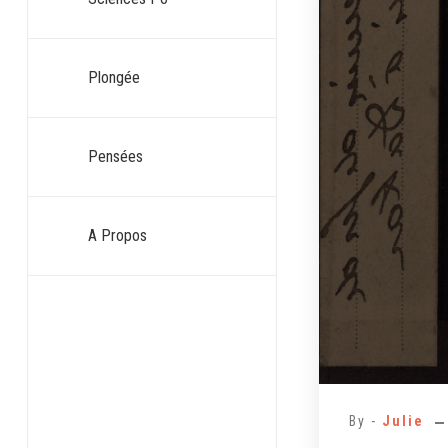
Plongée
Pensées
A Propos
By -
Julie