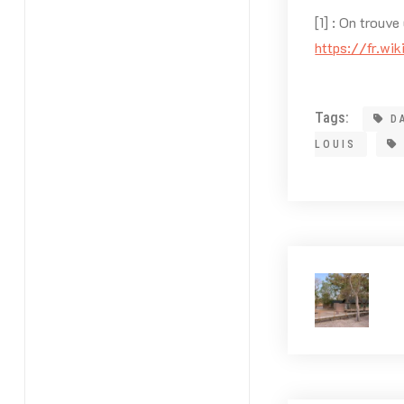
[1] : On trouve
https://fr.w
Tags:
D
LOUIS