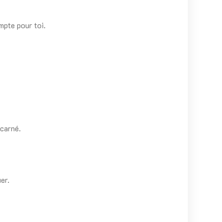
mpte pour toi.
ncarné.
er.