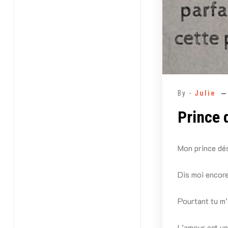
By -
Julie
Prince 
Mon prince dés
Dis moi encore
Pourtant tu m’
L’amour est un