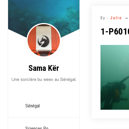
Aller
au
By -
Julie
contenu
1-P601
Sama Kër
Une sorcière bu weex au Sénégal
Sénégal
Sciences Po