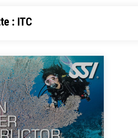
te :
ITC