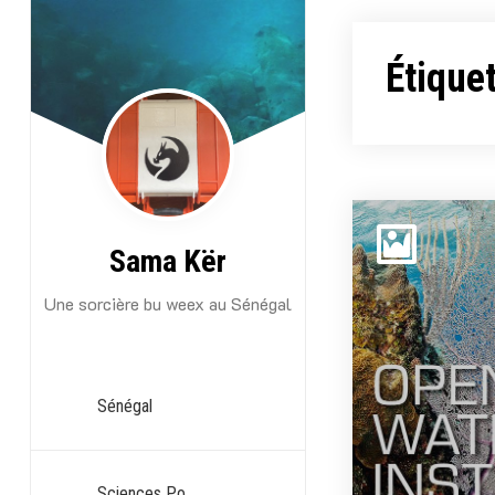
Aller
au
Étiquet
contenu
Sama Kër
Une sorcière bu weex au Sénégal
Sénégal
Sciences Po