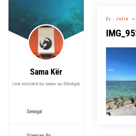
Aller
au
By -
Julie
contenu
IMG_95
Sama Kër
Une sorcière bu weex au Sénégal
Sénégal
Sciences Po