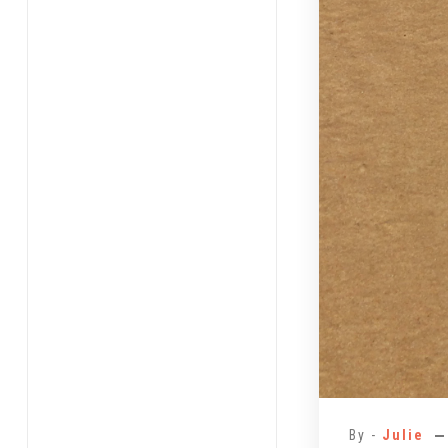
By -
Julie