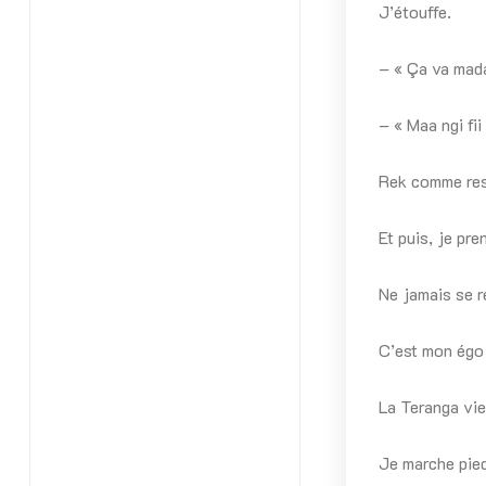
J’étouffe.
– « Ça va mad
– « Maa ngi fi
Rek comme res
Et puis, je pr
Ne jamais se r
C’est mon égo 
La Teranga vie
Je marche pied