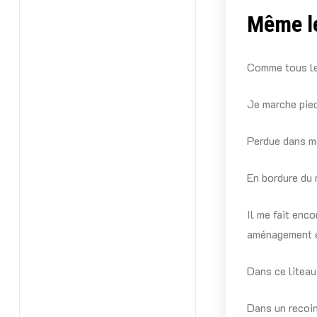
Même le
Comme tous le
Je marche pied
Perdue dans me
En bordure du 
Il me fait enco
aménagement 
Dans ce liteau
Dans un recoin