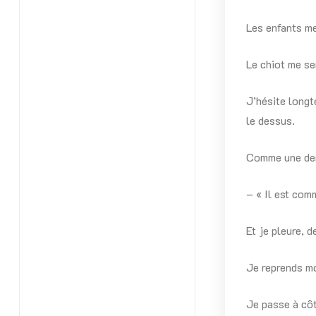
Les enfants me
Le chiot me se
J’hésite longt
le dessus.
Comme une dern
– « Il est comm
Et je pleure, 
Je reprends mo
Je passe à côt