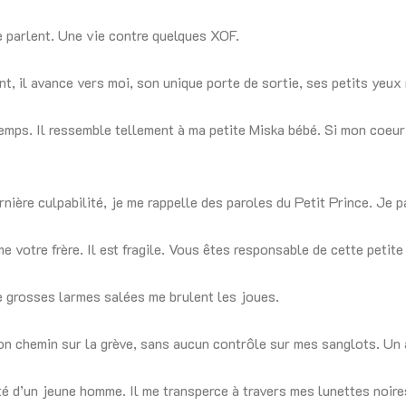
 parlent. Une vie contre quelques XOF.
nt, il avance vers moi, son unique porte de sortie, ses petits yeux
emps. Il ressemble tellement à ma petite Miska bébé. Si mon coeur 
ière culpabilité, je me rappelle des paroles du Petit Prince. Je p
e votre frère. Il est fragile. Vous êtes responsable de cette petite
de grosses larmes salées me brulent les joues.
n chemin sur la grève, sans aucun contrôle sur mes sanglots. Un a
é d’un jeune homme. Il me transperce à travers mes lunettes noir