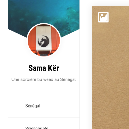
Aller
au
contenu
Sama Kër
Une sorcière bu weex au Sénégal
Sénégal
Sciences Po