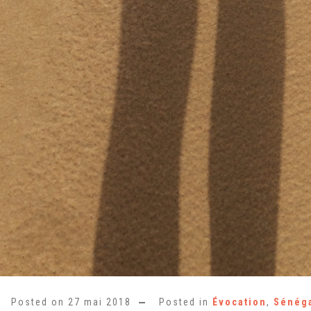
Posted on
27 mai 2018
Posted in
Évocation
,
Sénég